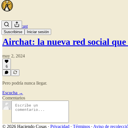
🎧 El Podcast
Suscribirse
Iniciar sesión
Airchat: la nueva red social que
may 2, 2024
6
Pero podría nunca llegar.
Escucha →
Comentarios
© 2026 Haciendo Cosas
·
Privacidad
∙
Términos
∙
Aviso de recolecci