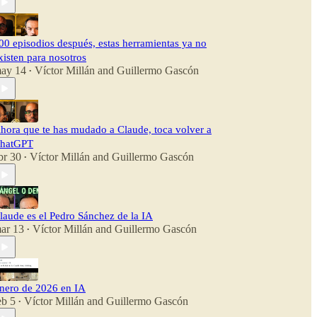
00 episodios después, estas herramientas ya no
xisten para nosotros
ay 14
Víctor Millán
and
Guillermo Gascón
•
hora que te has mudado a Claude, toca volver a
hatGPT
br 30
Víctor Millán
and
Guillermo Gascón
•
laude es el Pedro Sánchez de la IA
ar 13
Víctor Millán
and
Guillermo Gascón
•
nero de 2026 en IA
eb 5
Víctor Millán
and
Guillermo Gascón
•