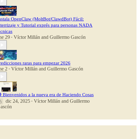
nstala OpenClaw (MoltBot/ClawdBot) Fácil:
terrizaje y Tutorial exprés para personas NADA
écnicas
ne 29
Víctor Millán
and
Guillermo Gascón
•
redicciones raras para empezar 2026
ne 2
Víctor Millán
and
Guillermo Gascón
•
 Bienvenidos a la nueva era de Haciendo Cosas
dic 24, 2025
Víctor Millán
and
Guillermo
•
ascón