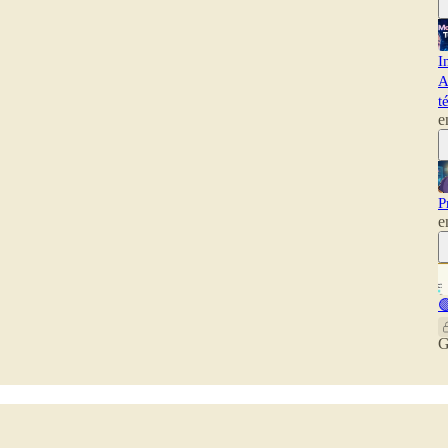
I
A
t
e
P
e

G