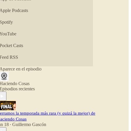
En resumen: buscarse la vida en internet sin
flipadas. O quizá con bastantes. Tendrás que
Apple Podcasts
escucharlo para saberlo.
Spotify
👉 haciendocosas.online
YouTube
Pocket Casts
Feed RSS
Aparece en el episodio
Haciendo Cosas
Episodios recientes
erramos la temporada más rara (y quizá la mejor) de
aciendo Cosas
un 18
Guillermo Gascón
•