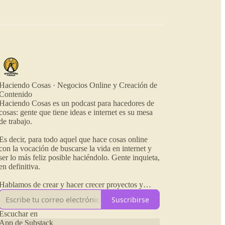
Haciendo Cosas · Negocios Online y Creación de
Contenido
Haciendo Cosas es un podcast para hacedores de
cosas: gente que tiene ideas e internet es su mesa
de trabajo.
Es decir, para todo aquel que hace cosas online
con la vocación de buscarse la vida en internet y
ser lo más feliz posible haciéndolo. Gente inquieta,
en definitiva.
Hablamos de crear y hacer crecer proyectos y
negocios en internet, estrategias de monetización,
Suscribirse
contenidos y herramientas para facilitarnos el
camino o distraernos también un poco.
Escuchar en
App de Substack