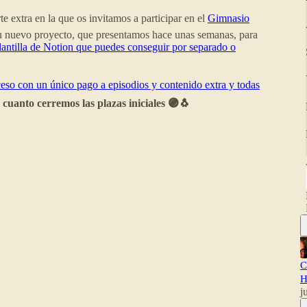
 extra en la que os invitamos a participar en el
Gimnasio
u nuevo proyecto, que presentamos hace unas semanas, para
plantilla de Notion que puedes conseguir por separado o
eso con un único pago a episodios y contenido extra y todas
 cuanto cerremos las plazas iniciales 🟣🐧
C
H
j