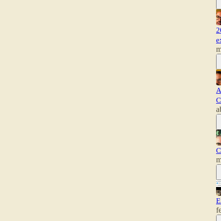
2
e
m
A
C
a
C
m
E
f