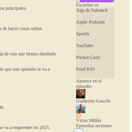
internet y ser lo más
Escuchar en
os principales.
feliz posible
App de Substack
haciéndolo. Gente
inquieta, en
Apple Podcasts
definitiva.
s de hacer cosas online
Spotify
Hablamos de crear y
hacer crecer
YouTube
proyectos y
negocios en internet,
oja de ruta que hemos diseñado
estrategias de
Pocket Casts
monetización,
contenidos y
de que este episodio te va a
Feed RSS
herramientas para
facilitarnos el
Aparece en el
camino o distraernos
episodio
también un poco.
En resumen:
Guillermo Gascón
buscarse la vida en
00.
internet sin flipadas.
O quizá con
bastantes. Tendrás
Víctor Millán
que escucharlo para
Episodios recientes
ue va a emprender en 2025.
saberlo.