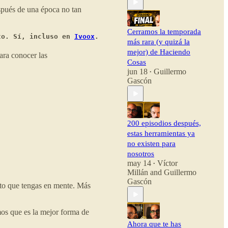
spués de una época no tan
👉
haciendocosas.onlin
Cerramos la temporada
to. Sí, incluso en 
Ivoox
.
e
más rara (y quizá la
mejor) de Haciendo
ara conocer las
Cosas
jun 18
Guillermo
•
Gascón
200 episodios después,
estas herramientas ya
no existen para
nosotros
may 14
Víctor
•
Millán
and
Guillermo
Gascón
cto que tengas en mente. Más
os que es la mejor forma de
Ahora que te has