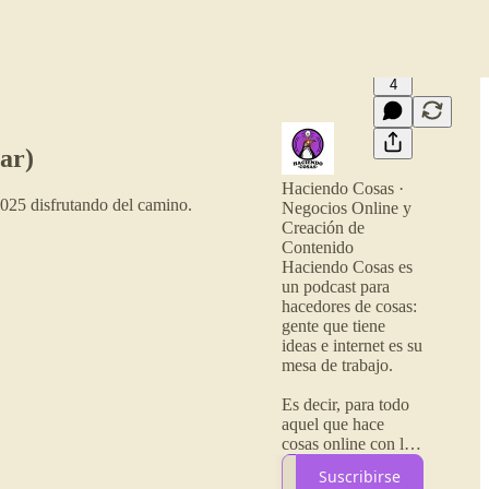
4
ar)
Haciendo Cosas ·
025 disfrutando del camino.
Negocios Online y
Creación de
Contenido
Haciendo Cosas es
un podcast para
hacedores de cosas:
gente que tiene
ideas e internet es su
mesa de trabajo.
Es decir, para todo
aquel que hace
cosas online con la
vocación de
Suscribirse
buscarse la vida en