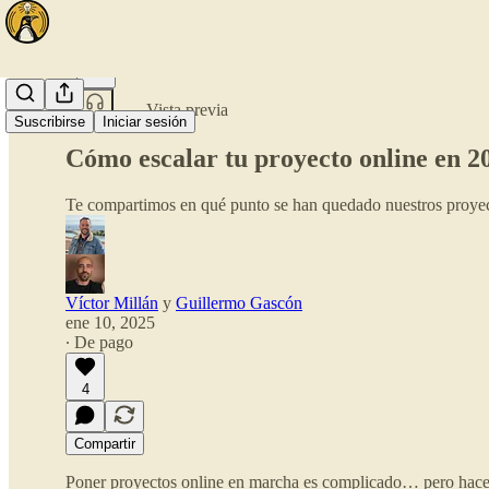
Compartir desde0:00
Vista previa
Suscribirse
Iniciar sesión
Cómo escalar tu proyecto online en 20
Te compartimos en qué punto se han quedado nuestros proyect
Víctor Millán
y
Guillermo Gascón
ene 10, 2025
∙ De pago
4
Compartir
Poner proyectos online en marcha es complicado… pero hacerlo