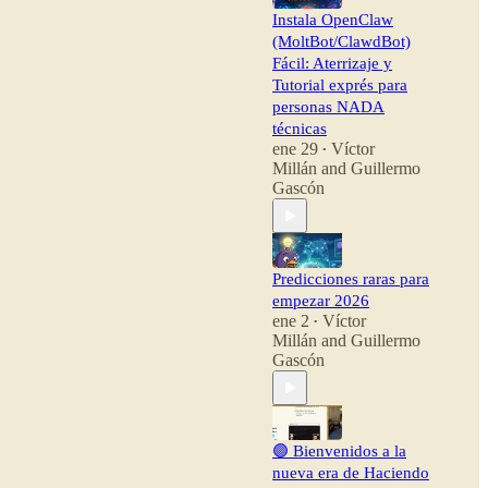
Instala OpenClaw
(MoltBot/ClawdBot)
Fácil: Aterrizaje y
Tutorial exprés para
personas NADA
técnicas
ene 29
Víctor
•
Millán
and
Guillermo
Gascón
Predicciones raras para
empezar 2026
ene 2
Víctor
•
Millán
and
Guillermo
Gascón
🟣 Bienvenidos a la
nueva era de Haciendo