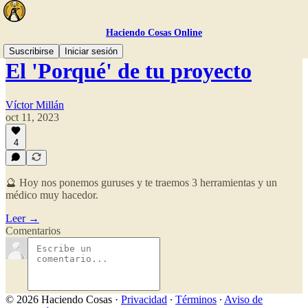
Haciendo Cosas Online
Suscribirse
Iniciar sesión
El 'Porqué' de tu proyecto
Víctor Millán
oct 11, 2023
4
🔮 Hoy nos ponemos guruses y te traemos 3 herramientas y un
médico muy hacedor.
Leer →
Comentarios
© 2026 Haciendo Cosas
·
Privacidad
∙
Términos
∙
Aviso de