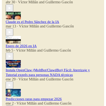
abr 30
Víctor Millán
and
Guillermo Gascón
•
Claude es el Pedro Sánchez de la IA
mar 13
Víctor Millán
and
Guillermo Gascón
•
Enero de 2026 en IA
feb 5
Víctor Millán
and
Guillermo Gascón
•
Instala OpenClaw (MoltBot/ClawdBot) Fácil: Aterrizaje y
Tutorial exprés para personas NADA técnicas
ene 29
Víctor Millán
and
Guillermo Gascón
•
Predicciones raras para empezar 2026
ene 2
Víctor Millán
and
Guillermo Gascón
•