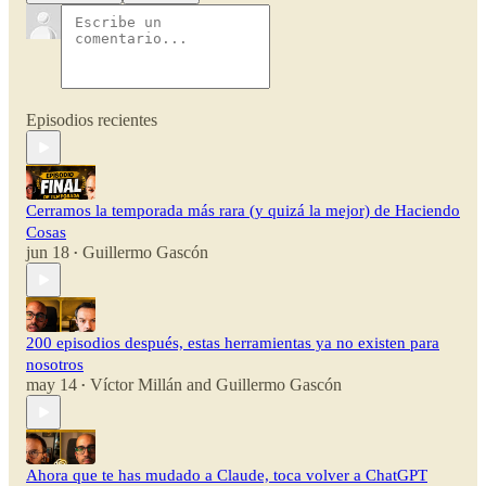
Episodios recientes
Cerramos la temporada más rara (y quizá la mejor) de Haciendo
Cosas
jun 18
Guillermo Gascón
•
200 episodios después, estas herramientas ya no existen para
nosotros
may 14
Víctor Millán
and
Guillermo Gascón
•
Ahora que te has mudado a Claude, toca volver a ChatGPT