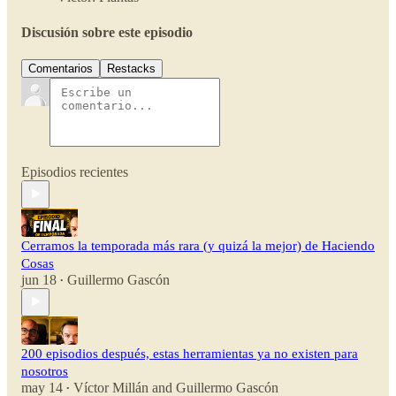
Discusión sobre este episodio
Comentarios
Restacks
Episodios recientes
Cerramos la temporada más rara (y quizá la mejor) de Haciendo
Cosas
jun 18
Guillermo Gascón
•
200 episodios después, estas herramientas ya no existen para
nosotros
may 14
Víctor Millán
and
Guillermo Gascón
•