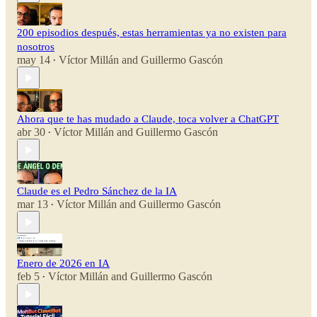
200 episodios después, estas herramientas ya no existen para
nosotros
may 14
Víctor Millán
and
Guillermo Gascón
•
Ahora que te has mudado a Claude, toca volver a ChatGPT
abr 30
Víctor Millán
and
Guillermo Gascón
•
Claude es el Pedro Sánchez de la IA
mar 13
Víctor Millán
and
Guillermo Gascón
•
Enero de 2026 en IA
feb 5
Víctor Millán
and
Guillermo Gascón
•