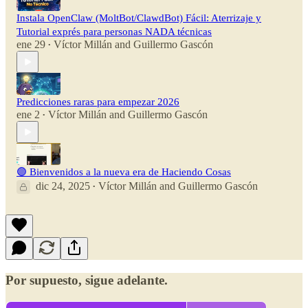
Instala OpenClaw (MoltBot/ClawdBot) Fácil: Aterrizaje y
Tutorial exprés para personas NADA técnicas
ene 29
Víctor Millán
and
Guillermo Gascón
•
Predicciones raras para empezar 2026
ene 2
Víctor Millán
and
Guillermo Gascón
•
🟣 Bienvenidos a la nueva era de Haciendo Cosas
dic 24, 2025
Víctor Millán
and
Guillermo Gascón
•
Por supuesto, sigue adelante.