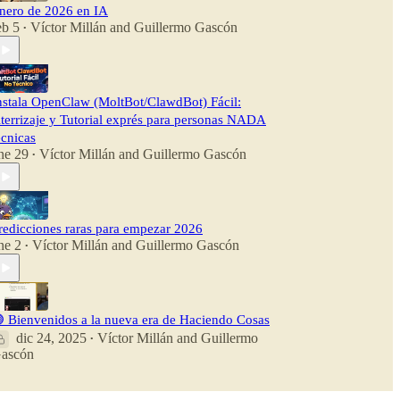
nero de 2026 en IA
eb 5
Víctor Millán
and
Guillermo Gascón
•
nstala OpenClaw (MoltBot/ClawdBot) Fácil:
terrizaje y Tutorial exprés para personas NADA
écnicas
ne 29
Víctor Millán
and
Guillermo Gascón
•
redicciones raras para empezar 2026
ne 2
Víctor Millán
and
Guillermo Gascón
•
 Bienvenidos a la nueva era de Haciendo Cosas
dic 24, 2025
Víctor Millán
and
Guillermo
•
ascón