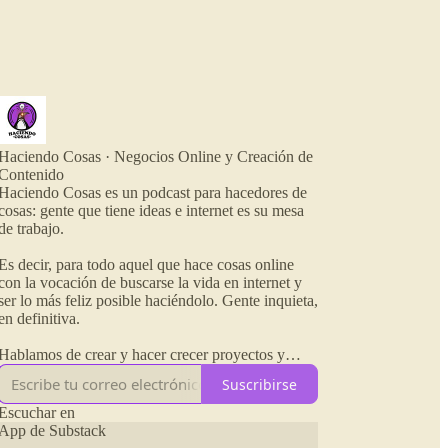
Haciendo Cosas · Negocios Online y Creación de
Contenido
Haciendo Cosas es un podcast para hacedores de
cosas: gente que tiene ideas e internet es su mesa
de trabajo.
Es decir, para todo aquel que hace cosas online
con la vocación de buscarse la vida en internet y
ser lo más feliz posible haciéndolo. Gente inquieta,
en definitiva.
Hablamos de crear y hacer crecer proyectos y
negocios en internet, estrategias de monetización,
Suscribirse
contenidos y herramientas para facilitarnos el
camino o distraernos también un poco.
Escuchar en
App de Substack
En resumen: buscarse la vida en internet sin