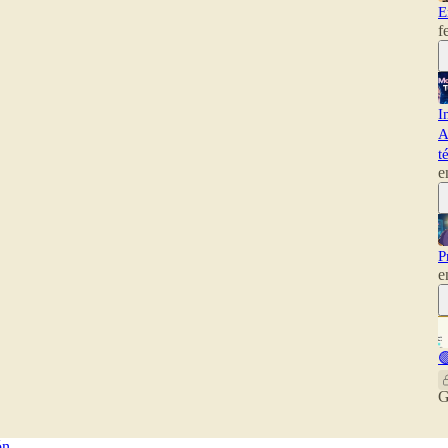
E
f
I
A
t
e
P
e

G
ón