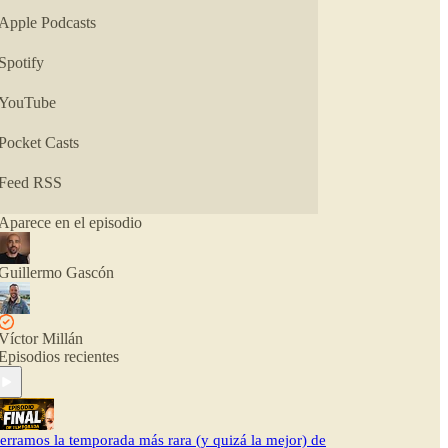
flipadas. O quizá con bastantes. Tendrás que
Apple Podcasts
escucharlo para saberlo.
Spotify
👉 haciendocosas.online
YouTube
Pocket Casts
Feed RSS
Aparece en el episodio
Guillermo Gascón
Víctor Millán
Episodios recientes
erramos la temporada más rara (y quizá la mejor) de