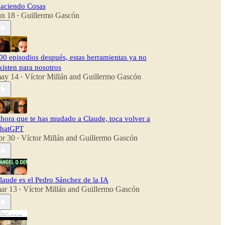
aciendo Cosas
un 18
Guillermo Gascón
•
00 episodios después, estas herramientas ya no
xisten para nosotros
ay 14
Víctor Millán
and
Guillermo Gascón
•
hora que te has mudado a Claude, toca volver a
hatGPT
br 30
Víctor Millán
and
Guillermo Gascón
•
laude es el Pedro Sánchez de la IA
ar 13
Víctor Millán
and
Guillermo Gascón
•