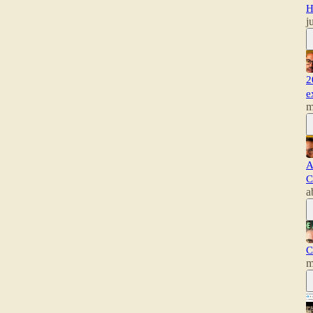
H
j
2
e
m
A
C
a
C
m