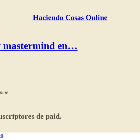
Haciendo Cosas Online
 y mastermind en…
nline
uscriptores de paid.
ón