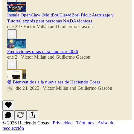
Instala OpenClaw (MoltBot/ClawdBot) Fácil: Aterrizaje y
Tutorial exprés para personas NADA técnicas
ene 29
Víctor Millán
and
Guillermo Gascón
•
Predicciones raras para empezar 2026
ene 2
Víctor Millán
and
Guillermo Gascón
•
🟣 Bienvenidos a la nueva era de Haciendo Cosas
dic 24, 2025
Víctor Millán
and
Guillermo Gascón
•
© 2026 Haciendo Cosas
·
Privacidad
∙
Términos
∙
Aviso de
recolección