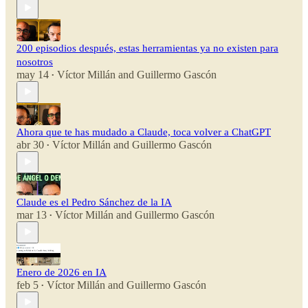
200 episodios después, estas herramientas ya no existen para
nosotros
may 14
Víctor Millán
and
Guillermo Gascón
•
Ahora que te has mudado a Claude, toca volver a ChatGPT
abr 30
Víctor Millán
and
Guillermo Gascón
•
Claude es el Pedro Sánchez de la IA
mar 13
Víctor Millán
and
Guillermo Gascón
•
Enero de 2026 en IA
feb 5
Víctor Millán
and
Guillermo Gascón
•