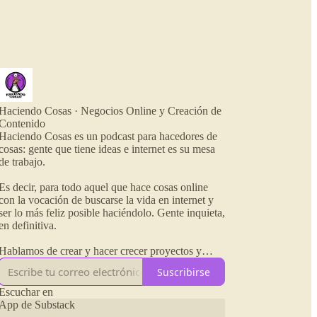
Haciendo Cosas · Negocios Online y Creación de
Contenido
Haciendo Cosas es un podcast para hacedores de
cosas: gente que tiene ideas e internet es su mesa
de trabajo.
Es decir, para todo aquel que hace cosas online
con la vocación de buscarse la vida en internet y
ser lo más feliz posible haciéndolo. Gente inquieta,
en definitiva.
Hablamos de crear y hacer crecer proyectos y
negocios en internet, estrategias de monetización,
Suscribirse
contenidos y herramientas para facilitarnos el
camino o distraernos también un poco.
Escuchar en
App de Substack
En resumen: buscarse la vida en internet sin