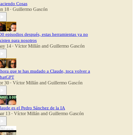
aciendo Cosas
un 18
Guillermo Gascón
•
00 episodios después, estas herramientas ya no
xisten para nosotros
ay 14
Víctor Millán
and
Guillermo Gascón
•
hora que te has mudado a Claude, toca volver a
hatGPT
br 30
Víctor Millán
and
Guillermo Gascón
•
laude es el Pedro Sánchez de la IA
ar 13
Víctor Millán
and
Guillermo Gascón
•