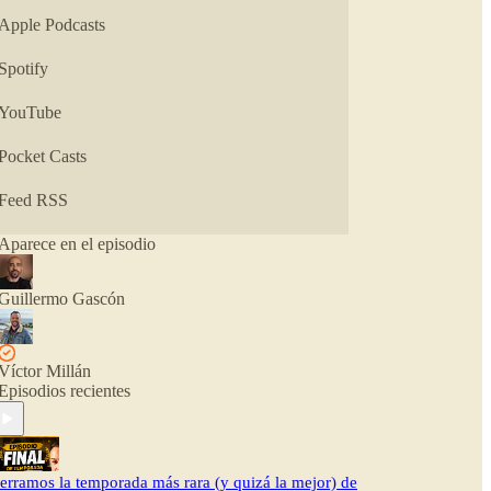
flipadas. O quizá con bastantes. Tendrás que
Apple Podcasts
escucharlo para saberlo.
Spotify
👉 haciendocosas.online
YouTube
Pocket Casts
Feed RSS
Aparece en el episodio
Guillermo Gascón
Víctor Millán
Episodios recientes
erramos la temporada más rara (y quizá la mejor) de