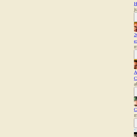
H
j
2
e
m
A
C
a
C
m