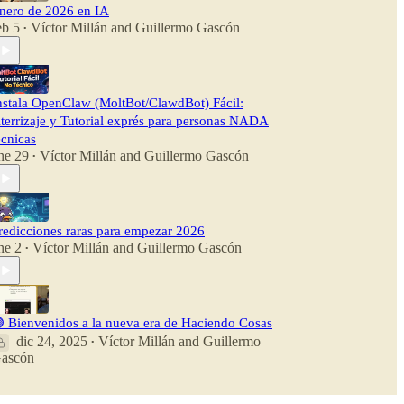
nero de 2026 en IA
eb 5
Víctor Millán
and
Guillermo Gascón
•
nstala OpenClaw (MoltBot/ClawdBot) Fácil:
terrizaje y Tutorial exprés para personas NADA
écnicas
ne 29
Víctor Millán
and
Guillermo Gascón
•
redicciones raras para empezar 2026
ne 2
Víctor Millán
and
Guillermo Gascón
•
 Bienvenidos a la nueva era de Haciendo Cosas
dic 24, 2025
Víctor Millán
and
Guillermo
•
ascón