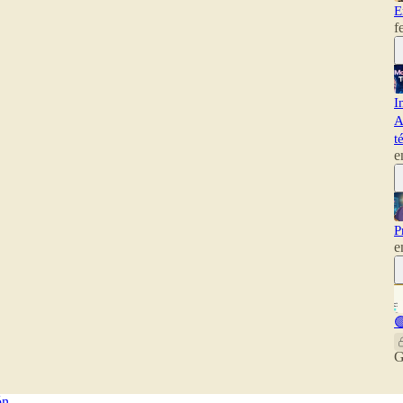
E
f
I
A
t
e
P
e

G
ón