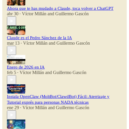
Ahora que te has mudado a Claude, toca volver a ChatGPT
abr 30
Víctor Millán
and
Guillermo Gascón
•
Claude es el Pedro Sánchez de la IA
mar 13
Víctor Millán
and
Guillermo Gascón
•
Enero de 2026 en IA
feb 5
Víctor Millán
and
Guillermo Gascón
•
Instala OpenClaw (MoltBot/ClawdBot) Fácil: Aterrizaje y
Tutorial exprés para personas NADA técnicas
ene 29
Víctor Millán
and
Guillermo Gascón
•