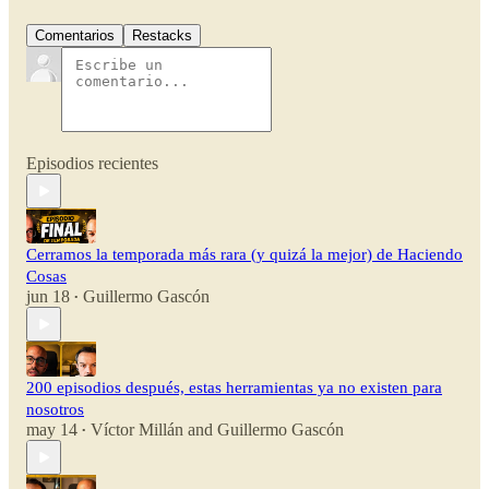
Comentarios
Restacks
Episodios recientes
Cerramos la temporada más rara (y quizá la mejor) de Haciendo
Cosas
jun 18
Guillermo Gascón
•
200 episodios después, estas herramientas ya no existen para
nosotros
may 14
Víctor Millán
and
Guillermo Gascón
•