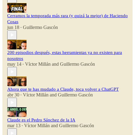
Cerramos la temporada más rara (y quizá la mejor) de Haciendo
Cosas
jun 18
Guillermo Gascón
•
200 episodios después, estas herramientas ya no existen para
nosotros
may 14
Víctor Millán
and
Guillermo Gascón
•
Ahora que te has mudado a Claude, toca volver a ChatGPT
abr 30
Víctor Millán
and
Guillermo Gascón
•
Claude es el Pedro Sánchez de la IA
mar 13
Víctor Millán
and
Guillermo Gascón
•