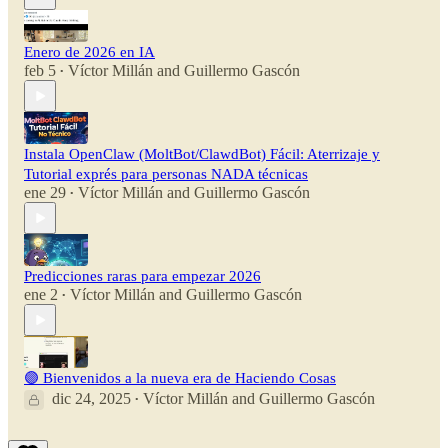
Enero de 2026 en IA
feb 5
Víctor Millán
and
Guillermo Gascón
•
Instala OpenClaw (MoltBot/ClawdBot) Fácil: Aterrizaje y
Tutorial exprés para personas NADA técnicas
ene 29
Víctor Millán
and
Guillermo Gascón
•
Predicciones raras para empezar 2026
ene 2
Víctor Millán
and
Guillermo Gascón
•
🟣 Bienvenidos a la nueva era de Haciendo Cosas
dic 24, 2025
Víctor Millán
and
Guillermo Gascón
•