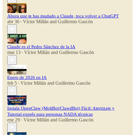
Ahora que te has mudado a Claude, toca volver a ChatGPT
abr 30
Víctor Millán
and
Guillermo Gascón
•
Claude es el Pedro Sánchez de la IA
mar 13
Víctor Millán
and
Guillermo Gascón
•
Enero de 2026 en IA
feb 5
Víctor Millán
and
Guillermo Gascón
•
Instala OpenClaw (MoltBot/ClawdBot) Fácil: Aterrizaje y
Tutorial exprés para personas NADA técnicas
ene 29
Víctor Millán
and
Guillermo Gascón
•